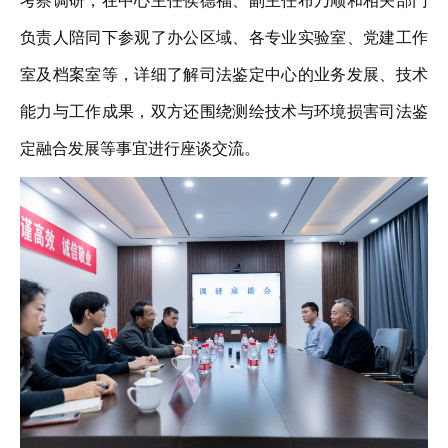
考察调研，在中心主任侯德福
、
副主任布乃顺
和相关部门
负责人陪同下参观了
办公区域、
各专业实验室
、
党建工作
室及档案室等
，详细了解司法鉴定中心的业务发展
、
技术
能力与工作成果，双方还围绕测绘技术与
环境损害
司法鉴
定融合发展等
事宜
进行座谈交流。