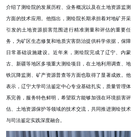
介绍了测绘院的发展历程
、
业务概况以及
在
土地
资源监测
方面的技术应用
。
他指出，测绘院长期承担着
对地矿开采
引发的
土地
资源损害范围进行精准测量和评估
的重要任
务
，为矿区生态修复和地质灾害防治提供科学
依据，保障
日常基础设施建设。
近年来，测绘院完成了辽宁、内蒙
古、新疆等地区多项重大测绘项目，在土地利用调查、地
铁沉降监测、矿产资源普查等方面
也
取得了显著成效。他
表示，辽宁大学司法鉴定中心专业基础扎实，质量管理体
系完善，服务特色鲜明，
希望双方能够
加强在环境损害评
估、
土地
资源保护等领域的技术交流，共同推进测绘技术
与司法鉴定
实践深度
融合
。