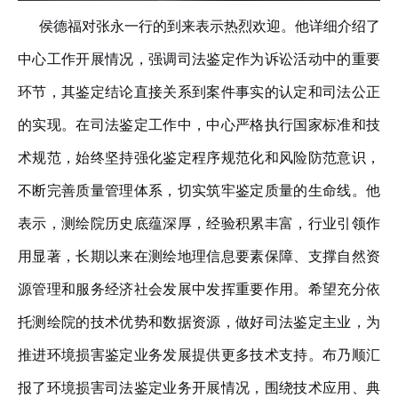
侯德福对
张永一行的到来
表示
热烈
欢迎
。
他详细介绍了
中心
工作开展情况，强调司法鉴定作为诉讼活动中的重要
环节，其鉴定结论直接关系到案件事实的认定和司法公正
的实现。在司法鉴定工作中，中心严格执行国家标准和技
术规范，始终坚持强化鉴定
程序
规范化和风险防范意识，
不断完善质量管理体系，切实筑牢鉴定质量的生命线。他
表示
，测绘院
历史底蕴深厚
，
经验积累丰富，行业引领作
用显著，
长期以来
在
测绘地理信息要素保障、支撑自然资
源管理和
服务
经济社会发展中发挥
重要作用。希望充分依
托测绘院的技术优势和数据资源，做好司法鉴定主业，为
推进环境损害鉴定业务发展提供更多技术支持。布乃顺汇
报了环境损害司法鉴定业务开展情况，围绕技术应用、典