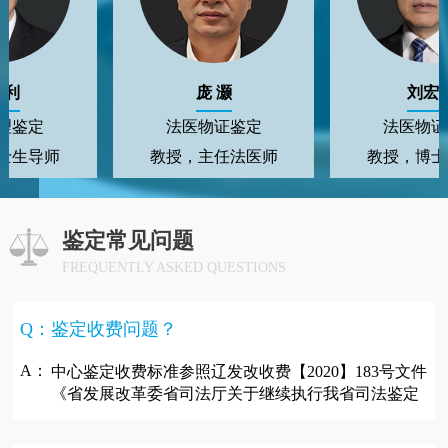
庞 灏
刘宏生
定
法医物证鉴定
法医物证鉴
导师
教授，主任法医师
教授，博士生
鉴定常见问题
FREQUENTLY ASKED QUESTIONS
Q：鉴定收费问题？
A：
中心鉴定收费标准参照辽发改收费【2020】183号文件
《省发展改革委省司法厅关于继续执行我省司法鉴定
收费...