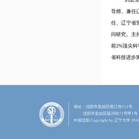
导师。兼任
任、辽宁省
问研究。主
前
2%顶尖
省科技进步
地址：沈阳市皇姑区怒江街111号
沈阳市皇姑区延河街71号甲1号
中国沈阳 Copyright by 辽宁大学 20