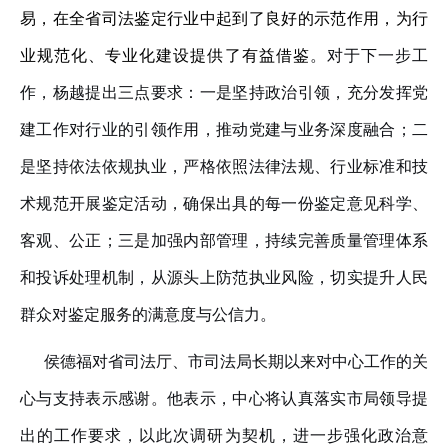
易，在全省司法鉴定行业中起到了良好的示范作用，为行
业规范化、专业化建设提供了有益借鉴
。
对于
下一步工
作，杨越提出三点要求：一是坚持政治引领，充分发挥党
建工作对行业的引领作用，推动党建与业务深度融合；二
是坚持依法依规执业，严格依照法律法规、行业标准和技
术规范开展鉴定活动，确保出具的每一份鉴定意见科学、
客观、公正；三是加强内部管理，
持续
完善质量
管理体系
和投诉处理机制，从源头上防范执业风险，
切实
提升
人民
群众
对鉴定服务的
满意度
与公信力
。
侯德福对省司法厅、市司法局长期以来
对中心工作的
关
心与支持表示感谢。他表示，中心将认真落实市局领导提
出的工作要求，以此次调研为契机，进一步强化政治意